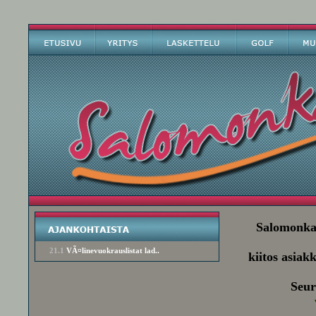
Salomonkall
21.1
VÃ¤linevuokrauslistat lad..
kiitos asiak
Seur