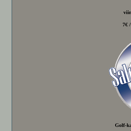
vii
7€ 
Golf-ka